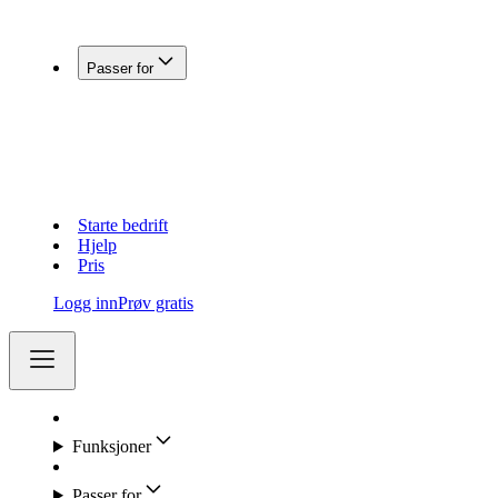
Koble Fiken med andre systemer
Passer for
Enkeltpersonforetak
Aksjeselskap (AS)
Holdingselskap
Regnskapsførere
Lag og foreninger
Starte bedrift
Hjelp
Pris
Logg inn
Prøv gratis
Funksjoner
Passer for