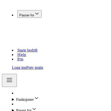
Koble Fiken med andre systemer
Passer for
Enkeltpersonforetak
Aksjeselskap (AS)
Holdingselskap
Regnskapsførere
Lag og foreninger
Starte bedrift
Hjelp
Pris
Logg inn
Prøv gratis
Funksjoner
Passer for