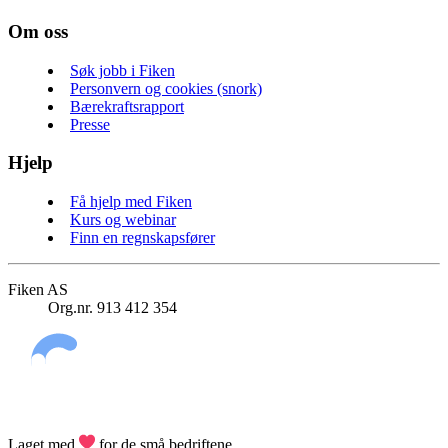
Om oss
Søk jobb i Fiken
Personvern og cookies (snork)
Bærekraftsrapport
Presse
Hjelp
Få hjelp med Fiken
Kurs og webinar
Finn en regnskapsfører
Fiken AS
Org.nr. 913 412 354
Laget med
for de små bedriftene.