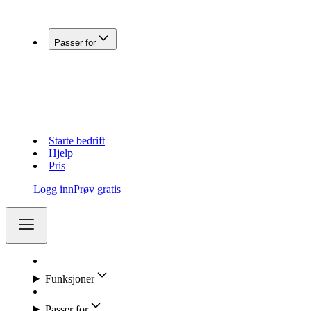
Koble Fiken med andre systemer
Passer for
Enkeltpersonforetak
Aksjeselskap (AS)
Holdingselskap
Regnskapsførere
Lag og foreninger
Starte bedrift
Hjelp
Pris
Logg inn
Prøv gratis
Funksjoner
Passer for