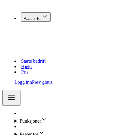
Koble Fiken med andre systemer
Passer for
Enkeltpersonforetak
Aksjeselskap (AS)
Holdingselskap
Regnskapsførere
Lag og foreninger
Starte bedrift
Hjelp
Pris
Logg inn
Prøv gratis
Funksjoner
Passer for