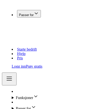
Koble Fiken med andre systemer
Passer for
Enkeltpersonforetak
Aksjeselskap (AS)
Holdingselskap
Regnskapsførere
Lag og foreninger
Starte bedrift
Hjelp
Pris
Logg inn
Prøv gratis
Funksjoner
Passer for