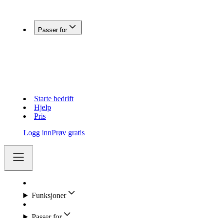
Koble Fiken med andre systemer
Passer for
Enkeltpersonforetak
Aksjeselskap (AS)
Holdingselskap
Regnskapsførere
Lag og foreninger
Starte bedrift
Hjelp
Pris
Logg inn
Prøv gratis
Funksjoner
Passer for