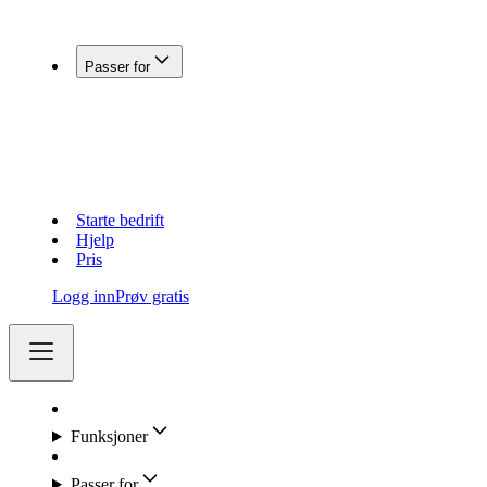
Koble Fiken med andre systemer
Passer for
Enkeltpersonforetak
Aksjeselskap (AS)
Holdingselskap
Regnskapsførere
Lag og foreninger
Starte bedrift
Hjelp
Pris
Logg inn
Prøv gratis
Funksjoner
Passer for