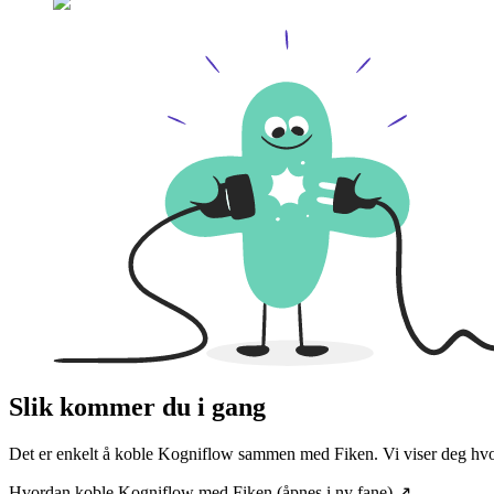
Slik kommer du i gang
Det er enkelt å koble
Kogniflow
sammen med Fiken. Vi viser deg hvord
Hvordan koble
Kogniflow
med Fiken
(åpnes i ny fane)
↗