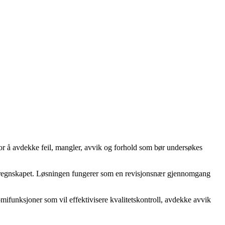
for å avdekke feil, mangler, avvik og forhold som bør undersøkes
t i regnskapet. Løsningen fungerer som en revisjonsnær gjennomgang
mifunksjoner som vil effektivisere kvalitetskontroll, avdekke avvik