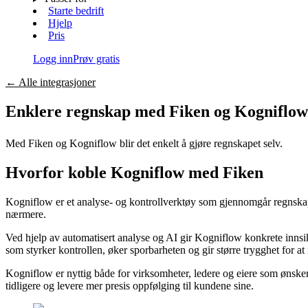
Starte bedrift
Hjelp
Pris
Logg inn
Prøv gratis
←
Alle integrasjoner
Enklere regnskap med Fiken og
Kogniflow
Med Fiken og
Kogniflow
blir det enkelt å gjøre regnskapet selv.
Hvorfor koble
Kogniflow
med Fiken
Kogniflow er et analyse- og kontrollverktøy som gjennomgår regnskape
nærmere.
Ved hjelp av automatisert analyse og AI gir Kogniflow konkrete innsik
som styrker kontrollen, øker sporbarheten og gir større trygghet for at 
Kogniflow er nyttig både for virksomheter, ledere og eiere som ønsker
tidligere og levere mer presis oppfølging til kundene sine.