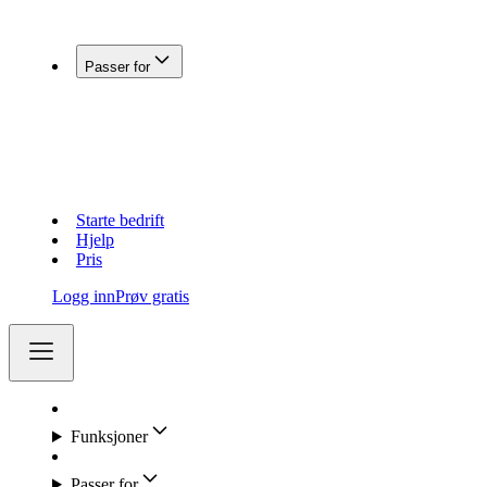
Koble Fiken med andre systemer
Passer for
Enkeltpersonforetak
Aksjeselskap (AS)
Holdingselskap
Regnskapsførere
Lag og foreninger
Starte bedrift
Hjelp
Pris
Logg inn
Prøv gratis
Funksjoner
Passer for