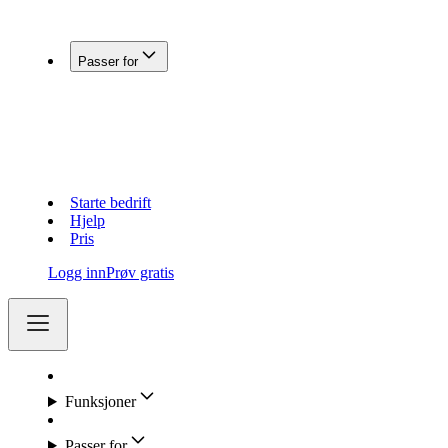
Koble Fiken med andre systemer
Passer for
Enkeltpersonforetak
Aksjeselskap (AS)
Holdingselskap
Regnskapsførere
Lag og foreninger
Starte bedrift
Hjelp
Pris
Logg inn
Prøv gratis
Funksjoner
Passer for