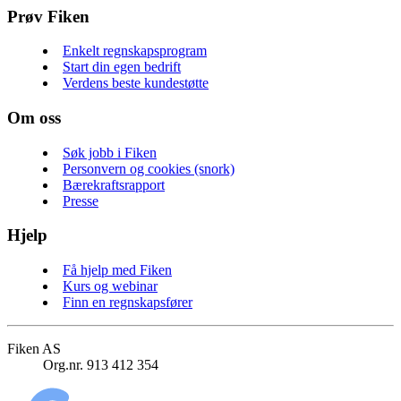
Prøv Fiken
Enkelt regnskapsprogram
Start din egen bedrift
Verdens beste kundestøtte
Om oss
Søk jobb i Fiken
Personvern og cookies (snork)
Bærekraftsrapport
Presse
Hjelp
Få hjelp med Fiken
Kurs og webinar
Finn en regnskapsfører
Fiken AS
Org.nr. 913 412 354