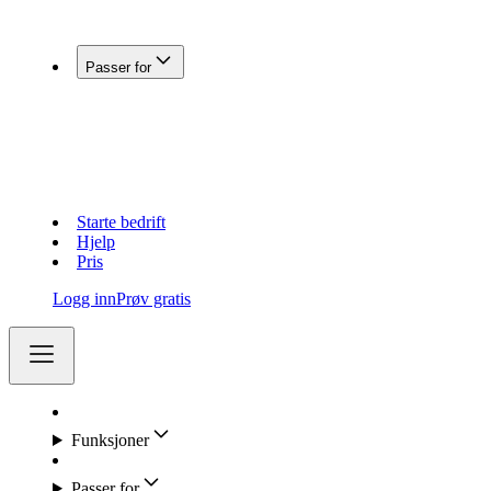
Koble Fiken med andre systemer
Passer for
Enkeltpersonforetak
Aksjeselskap (AS)
Holdingselskap
Regnskapsførere
Lag og foreninger
Starte bedrift
Hjelp
Pris
Logg inn
Prøv gratis
Funksjoner
Passer for