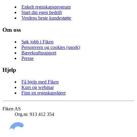
Enkelt regnskapsprogram
Start din egen bedrift
Verdens beste kundestøtte
Om oss
Søk jobb i Fiken
Personvern og cookies (snork)
Bærekraftsrapport
Presse
Hjelp
Få hjelp med Fiken
Kurs og webinar
Finn en regnskapsfører
Fiken AS
Org.nr. 913 412 354