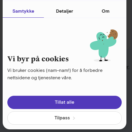
Samtykke
Detaljer
Om
Logg inn
Husk meg
Glemt passord?
Vi byr på cookies
Ikke kunde enda?
Bli kunde og prøv Fiken gratis i 30 dager
.
Vi bruker cookies (nam-nam!) for å forbedre
nettsidene og tjenestene våre.
Tillat alle
Tilpass